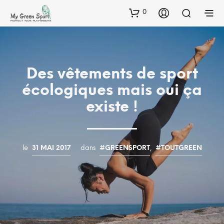
0
Des vêtements de sport
écologiques mais oui ça
existe !
le
31 MAI 2017
dans
#GREENSPORT
,
#TOUTGREEN