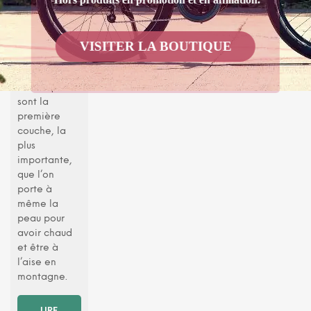
écologique
s
VISITER LA BOUTIQUE
Les sous-
vêtements
thermiques
sont la
première
couche, la
plus
importante,
que l’on
porte à
même la
peau pour
avoir chaud
et être à
l’aise en
montagne.
LIRE