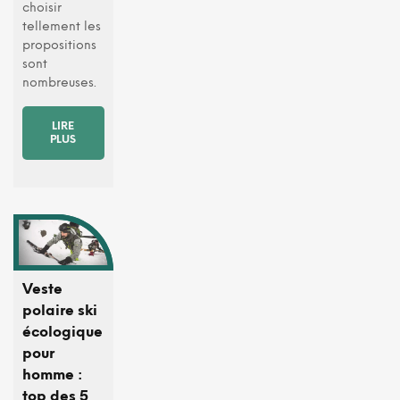
choisir
tellement les
propositions
sont
nombreuses.
LIRE
PLUS
Veste
polaire ski
écologique
pour
homme :
top des 5