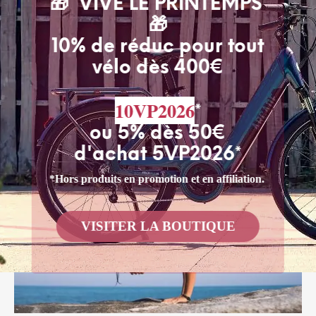
🎁 VIVE LE PRINTEMPS
CONTINUER LA LECTURE
🎁
10% de réduc pour tout
vélo dès 400€
10VP2026
*
ou 5% dès 50€
d'achat 5VP2026*
*Hors produits en promotion et en affiliation.
VISITER LA BOUTIQUE