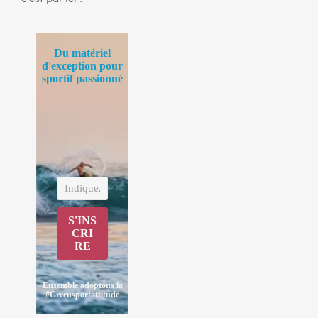
Du matériel
d'exception pour
sportif passionné
S'INS
CRI
RE
Ensemble adoptons la
#Greensportattitude