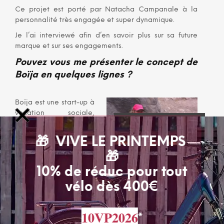
Ce projet est porté par Natacha Campanale à la
personnalité très engagée et super dynamique.
Je l’ai interviewé afin d’en savoir plus sur sa future
marque et sur ses engagements.
Pouvez vous me présenter le concept de
Boïja en quelques lignes ?
Boïja est une start-up à
vocation sociale,
solidaire et
Natacha Campanale
Fondatrice de Boija
responsable qui évolue
🎁 VIVE LE PRINTEMPS
dans le domaine du
🎁
sport. Chez Boïja, nous
concevons,
10% de réduc pour tout
développons et fabriquons en France des articles de
vélo dès 400€
sport (vêtements, équipements et accessoires) éco-
conçus. Face aux problèmes environnementaux,
économiques et sociaux que nous connaissons tous :
10VP2026
*
pénurie d’eau, dégradation des sols, déforestation,