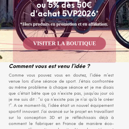
réduction de la biodiversité, pollution, survenance de
ou 5% dès 50€
nouveaux problèmes de santé, chômage et perte de
d'achat 5VP2026*
savoir faire, Boïja a décidé d’agir ! Les matières
premières de chaque produit proviendront de filières
*Hors produits en promotion et en affiliation.
de recyclage et/ou de l’agriculture biologique.
L’ambition de la marque est de devenir une référence
dans le secteur du sport et du textile, en prouvant qu’il
VISITER LA BOUTIQUE
est encore possible de nos jours de fabriquer à faible
impact environnemental des produits de haute
performance.
Comment vous est venu l’idée ?
Comme vous pouvez vous en doutez, l’idée m’est
venue lors d’une séance de sport. J’étais confrontée
au même problème à chaque séance et je me disais
que c’était bête que ça n’existe pas, jusqu’au jour où
je me suis dit : “si ça n’existe pas je n’ai qu’à le créer
!”. A ce moment-là, l’idée était un nouvel équipement
sportif innovant. J’ai avancé sur le projet en travaillant
sur la conception 3D et je réfléchissais déjà à
comment le fabriquer en France de manière éco-