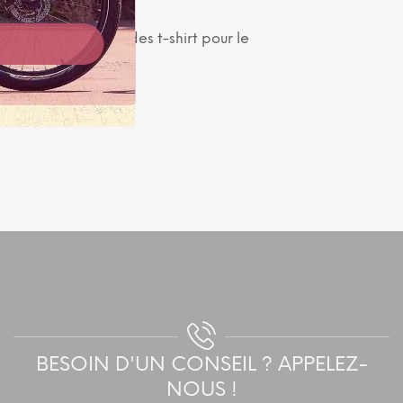
OSC qui fabrique des t-shirt pour le
BESOIN D'UN CONSEIL ? APPELEZ-
NOUS !