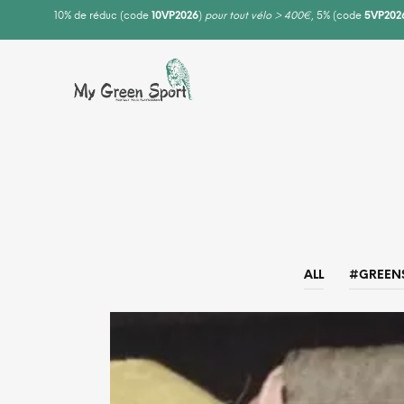
10% de réduc (code
10VP2026
)
pour tout vélo > 400€
, 5% (code
5VP202
ALL
#GREEN