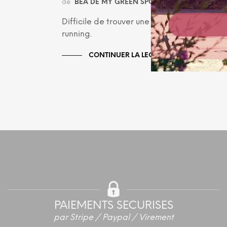
de
BÉA DE MY GREEN SPORT
le
28 OCTOBRE 
Difficile de trouver une marque de sport 
running.
CONTINUER LA LECTURE
PAIEMENTS SECURISES
par Stripe / Paypal / Virement