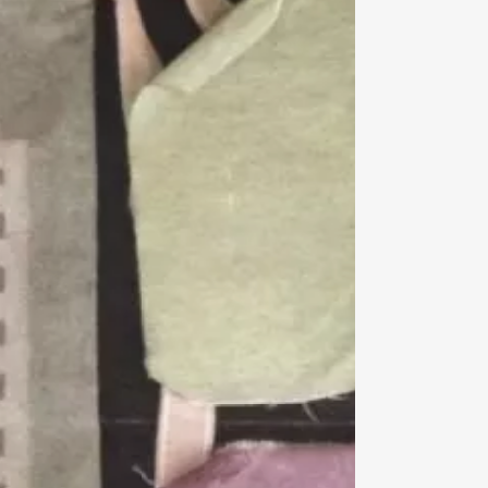
N
I
E
R
E
S
T
V
I
D
E
.