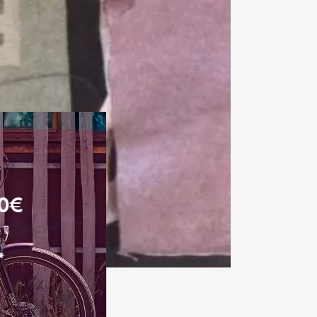
00€
*