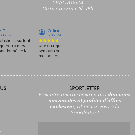
09.51.73.05.64
Du Lun. au Sam. 11h-19h
US
SPORTLETTER
Pour être tenu au courant des
dernières
nouveautés et profiter d’offres
exclusives
, abonnez-vous à la
Sportletter !
m