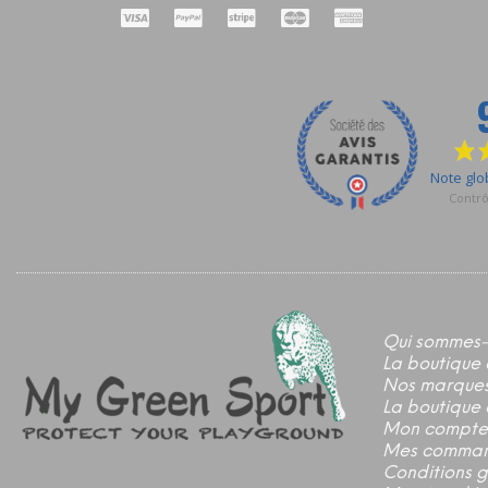
Qui sommes-
La boutique 
Nos marque
La boutique 
Mon compte
Mes comma
Conditions 