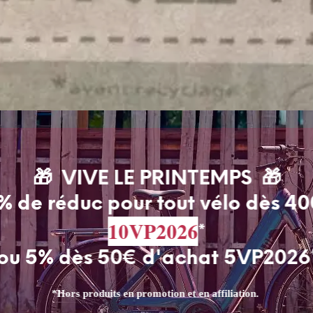
🎁 VIVE LE PRINTEMPS 🎁
% de réduc pour tout vélo dès 4
10VP2026
*
ou 5% dès 50€ d'achat 5VP2026
 made in France !
*Hors produits en promotion et en affiliation.