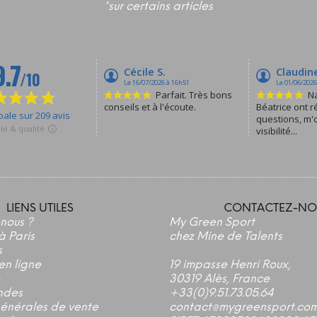
*sur certains articles
LIENS UTILES
CONTACTEZ-NO
nous ?
My Green Sport
à Paris
chez Mine de Talents
s
en ligne
19 impasse Henri Roux,
30319 Alès, France
ndes
+33(0)9.51.73.05.64
générales de vente
contact@mygreensport.co