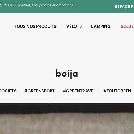
6
)
dès 50€ d'achat, hors promos et affiliations.
ESPACE 
TOUS NOS PRODUITS
VÉLO
CAMPING
SOLDE
boija
SOCIETY
#GREENSPORT
#GREENTRAVEL
#TOUTGREEN