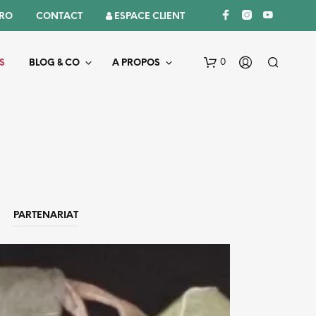
PRO
CONTACT
 ESPACE CLIENT
0
S
BLOG & CO
A PROPOS
PARTENARIAT
V
O
T
R
E
P
A