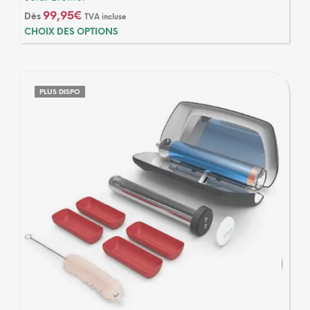
99,95
€
Dès
TVA incluse
Ce
CHOIX DES OPTIONS
produ
a
plusi
varia
PLUS DISPO
Les
optio
peuv
être
chois
sur
la
page
du
produ