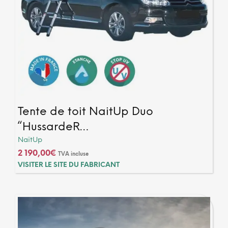
Tente de toit NaitUp Duo
“HussardeR…
NaïtUp
2 190,00
€
TVA incluse
VISITER LE SITE DU FABRICANT