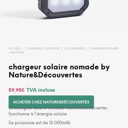
ACCUEIL
/
CAMPING / OUTDOOR
/
ACCESSOIRES
/
CHARGEUR SOLAIRE
/ BATTERIE
chargeur solaire nomade by
Nature&Découvertes
TVA incluse
59,95
€
ACHETER CHEZ NATURE&DÉCOUVERTES
Le chargeur solaire nomade Nature&Découvertes
fonctionne à l’énergie solaire
Sa puissance est de 10 000mAh