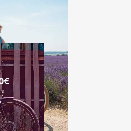
00€
*