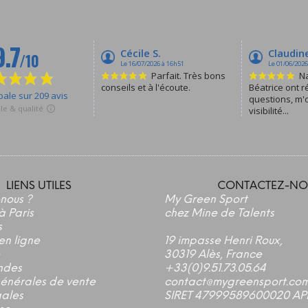
LIENS UTILES
CONTACTEZ-NO
nous ?
My Green Sport
à Paris
chez Mine de Talents
s
en ligne
19 impasse Henri Roux,
30319 Alès, France
ndes
+33(0)9.51.73.05.64
générales de vente
contact@mygreensport.co
gales
SIRET 47999589600020 AP