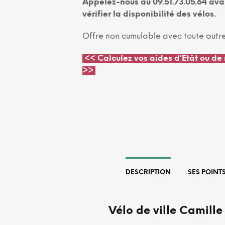
Appelez-nous au 09.51.73.05.64 av
vérifier la disponibilité des vélos.
Offre non cumulable avec toute autr
<<
Calculez vos aides d’Etât ou de 
>>
DESCRIPTION
SES POINT
Vélo de ville Camill