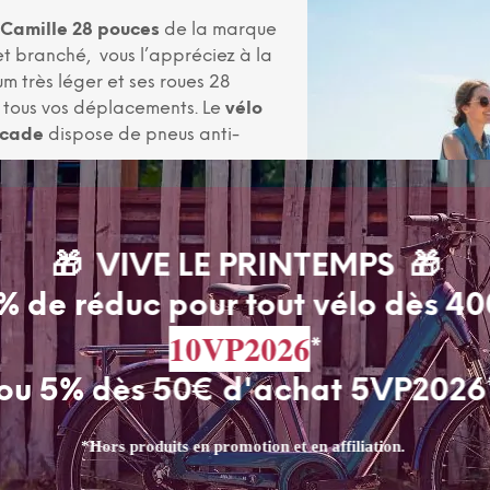
 Camille 28 pouces
de la marque
 et branché, vous l’appréciez à la
m très léger et ses roues 28
 tous vos déplacements. Le
vélo
rcade
dispose de pneus anti-
décline à toutes les étapes du
a conception à la réception des
🎁 VIVE LE PRINTEMPS 🎁
n usine avant emballage.
% de réduc pour tout vélo dès 4
e Made In France au
10VP2026
*
us ne passez pas inaperçu lors de
ou 5% dès 50€ d'achat 5VP2026
pé d’un porte bagage, gardes
 chaîne au coloris assorti. Il est
*Hors produits en promotion et en affiliation.
nt rétro chromé et d’un feu