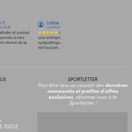
US
SPORTLETTER
Pour être tenu au courant des
dernières
nouveautés et profiter d’offres
exclusives
, abonnez-vous à la
Sportletter !
m
E 7022Z