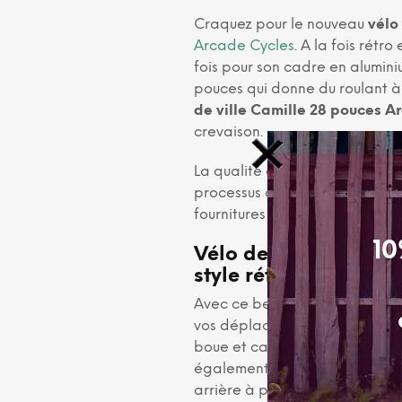
Craquez pour le nouveau
vélo
Arcade Cycles.
A la fois rétro
fois pour son cadre en aluminiu
pouces qui donne du roulant à
de ville Camille 28 pouces A
crevaison.
La qualité du vélo Camille se 
processus de production, de l
fournitures jusqu’au réglage e
10
Vélo de ville Camill
style rétro
Avec ce beau vélo vintage, vo
vos déplacements. Il est équi
boue et carter de protection de
également équipé d’un feu ava
arrière à pile.