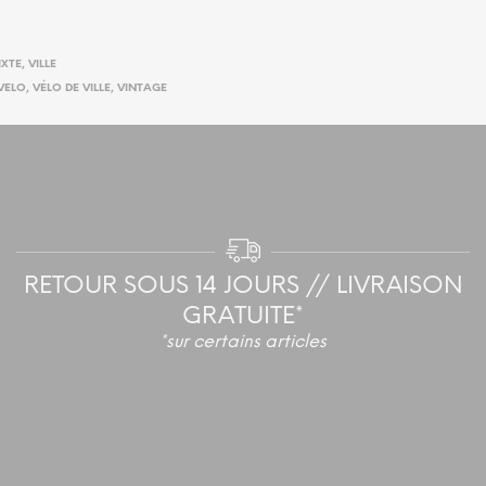
IXTE
,
VILLE
VELO
,
VÉLO DE VILLE
,
VINTAGE
RETOUR SOUS 14 JOURS // LIVRAISON
GRATUITE*
*sur certains articles