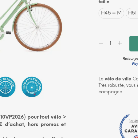
taille
H45 = M
H51 
Retour po
Pay
Le
vélo de ville
Ca
Très robuste, vous 
campagne.
10VP2026) pour tout vélo >
 d’achat, hors promos et