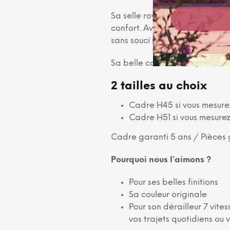
Sa selle royale et ses poignée
confort. Avec ses pneus larges
sans souci sur les pavés et trot
Sa belle couleur verte, sa sell
2 tailles au choix
Cadre H45 si vous mesurez
Cadre H51 si vous mesurez
Cadre garanti 5 ans / Pièces 
Pourquoi nous l’aimons ?
Pour ses belles finitions
Sa couleur originale
Pour son dérailleur 7 vite
vos trajets quotidiens ou 