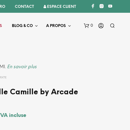
PRO
CONTACT
 ESPACE CLIENT
0
S
BLOG & CO
A PROPOS
AMI.
En savoir plus
MIXTE
ille Camille by Arcade
V
O
T
R
TVA incluse
E
P
A