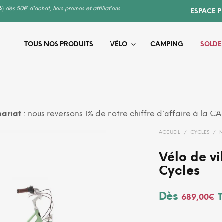
6
)
dès 50€ d'achat, hors promos et affiliations.
ESPACE 
TOUS NOS PRODUITS
VÉLO
CAMPING
SOLDE
ariat
: nous reversons 1% de notre chiffre d'affaire à la C
ACCUEIL
/
CYCLES
/
Vélo de v
Cycles
Dès
689,00
€