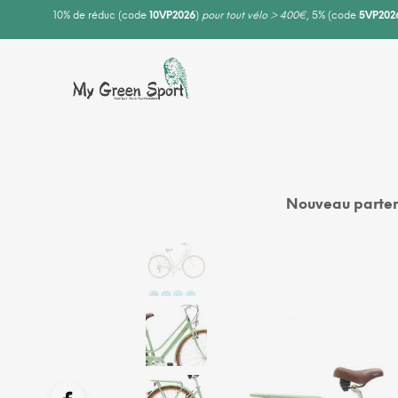
10% de réduc (code
10VP2026
)
pour tout vélo > 400€
, 5% (code
5VP202
Nouveau parten