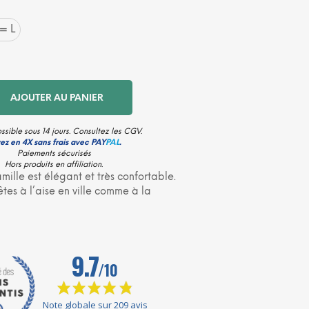
N
I
= L
E
R
E
S
T
AJOUTER AU PANIER
V
I
D
ssible sous 14 jours. Consultez les
CGV
.
E
ez en 4X sans frais avec PAY
PAL
.
.
Paiements sécurisés
Hors produits en affiliation.
mille est élégant et très confortable.
êtes à l’aise en ville comme à la