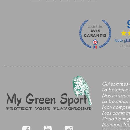
Qui sommes-
La boutique 
Nos marque
La boutique 
Mon compte
Mes comma
Conditions 
Mentions lé