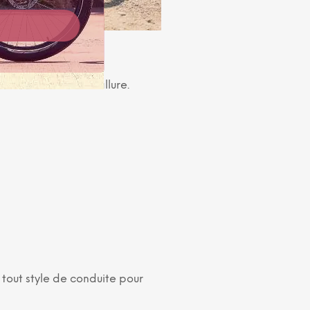
sses Shimano.
re vélo une belle allure.
 tout style de conduite pour