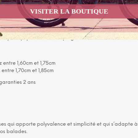
s vous garantissent un grand
VISITER LA BOUTIQUE
 et confortables, vous passerez
toirs. Le Vélo de ville Camille dispose d’un dérailleur 7 vite
e Royal Gipsy marron et ses poignées assorties donnent à vot
 entre 1,60cm et 1,75cm
 entre 1,70cm et 1,85cm
garanties 2 ans
sses qui apporte polyvalence et simplicité et qui s’adapte à
vos balades.