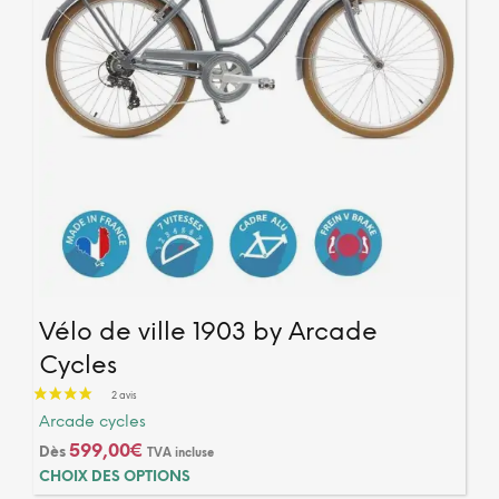
du
produ
Vélo de ville 1903 by Arcade
Cycles
Arcade cycles
599,00
€
Dès
TVA incluse
Ce
CHOIX DES OPTIONS