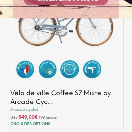
page
du
produ
Vélo de ville Coffee S7 Mixte by
Arcade Cyc…
Arcade cycles
2 avis
549,00
€
Dès
TVA incluse
Ce
CHOIX DES OPTIONS
produ