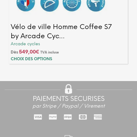
Vélo de ville Homme Coffee S7
by Arcade Cyc…
Arcade cycles
549,00
€
Dès
TVA incluse
Ce
CHOIX DES OPTIONS
produ
a
plusi
varia
Les
optio
PAIEMENTS SECURISES
peuv
par Stripe / Paypal / Virement
être
chois
sur
la
page