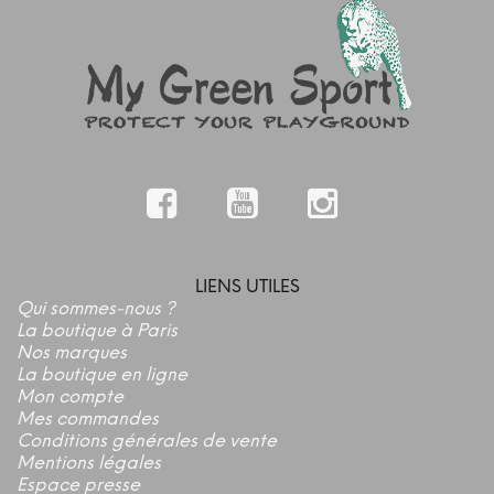
LIENS UTILES
Qui sommes-nous ?
La boutique à Paris
Nos marques
La boutique en ligne
Mon compte
Mes commandes
Conditions générales de vente
Mentions légales
Espace presse