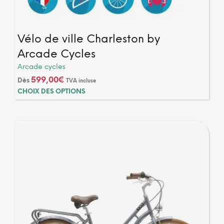
Vélo de ville Charleston by
Arcade Cycles
Arcade cycles
599,00
€
Dès
TVA incluse
Ce
CHOIX DES OPTIONS
produ
a
plusi
varia
Les
optio
peuv
être
chois
sur
la
page