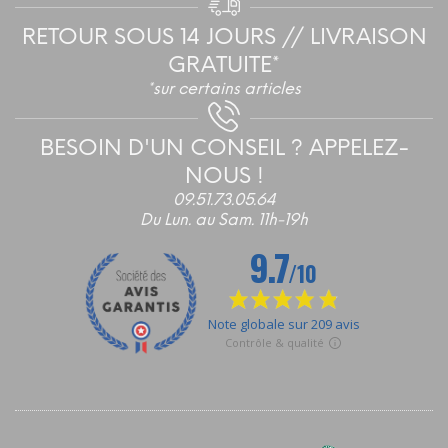
du
RETOUR SOUS 14 JOURS // LIVRAISON
produ
GRATUITE*
*sur certains articles
BESOIN D'UN CONSEIL ? APPELEZ-
NOUS !
09.51.73.05.64
Du Lun. au Sam. 11h-19h