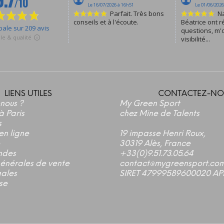
LIENS UTILES
CONTACTEZ-NO
nous ?
My Green Sport
à Paris
chez Mine de Talents
s
en ligne
19 impasse Henri Roux,
30319 Alès, France
ndes
+33(0)9.51.73.05.64
générales de vente
contact@mygreensport.co
gales
SIRET 47999589600020 AP
se