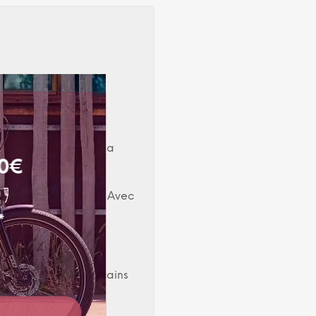
ans les ateliers de la
00€
également à la ville. Avec
*
boulot !
e ses cousins américains