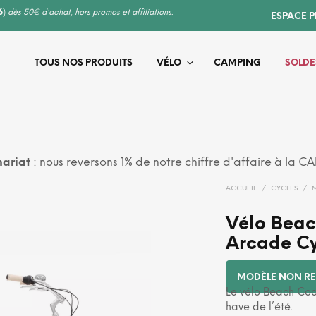
6
)
dès 50€ d'achat, hors promos et affiliations.
ESPACE 
TOUS NOS PRODUITS
VÉLO
CAMPING
SOLDE
ariat
: nous reversons 1% de notre chiffre d'affaire à la C
ACCUEIL
/
CYCLES
/
Vélo Beac
Arcade Cy
MODÈLE NON RE
Le vélo Beach Coa
have de l’été.