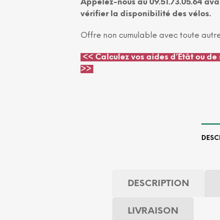
Appelez-nous au 09.51.73.05.64 av
vérifier la disponibilité des vélos.
Offre non cumulable avec toute autr
<<
Calculez vos aides d’Etât ou de 
>>
DESC
DESCRIPTION
LIVRAISON