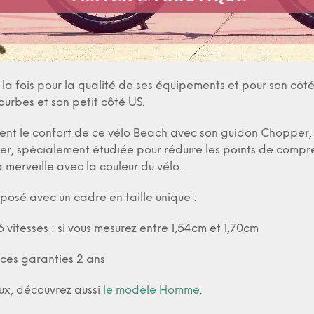
d’avoir une position très confortable, bien droit avec les
fitez du paysage…
a fois pour la qualité de ses équipements et pour son côté 
courbes et son petit côté US.
nt le confort de ce vélo Beach avec son guidon Chopper, 
fter, spécialement étudiée pour réduire les points de compre
à merveille avec la couleur du vélo.
osé avec un cadre en taille unique :
vitesses : si vous mesurez entre 1,54cm et 1,70cm
ces garanties 2 ans
ux, découvrez aussi
le modèle Homme
.