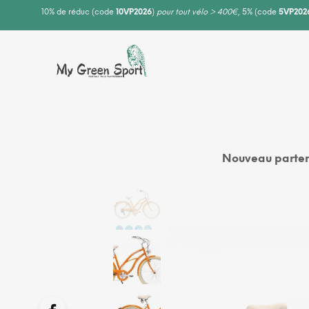
10% de réduc (code
10VP2026
)
pour tout vélo > 400€
, 5% (code
5VP202
Nouveau parten