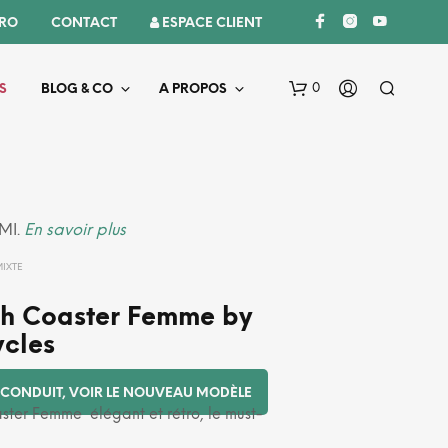
PRO
CONTACT
 ESPACE CLIENT
0
S
BLOG & CO
A PROPOS
AMI.
En savoir plus
MIXTE
h Coaster Femme by
V
cles
O
T
R
CONDUIT, VOIR LE NOUVEAU MODÈLE
E
ster Femme élégant et rétro, le must-
P
A