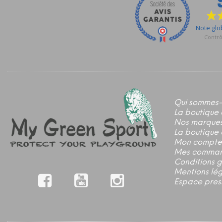
Qui sommes-
La boutique 
Nos marque
La boutique 
Mon compte
Mes comma
Conditions 
Mentions lé
Espace pres