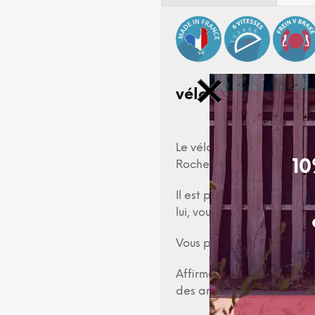
vélo Beach Coast
Le vélo Beach Coaster F
10
Roche sur Yon.
Il est parfait pour vos ba
lui, vous ne passerez pas 
Vous pouvez aussi l’utilise
Affirmez un mode de vie à 
des années 30.