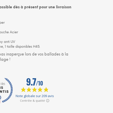
N
sible dès à présent pour une livraison
I
E
R
E
per
S
T
ouche Acier
V
I
xy anti UV
D
, 1 taille disponibles H45.
E
pas inaperçue lors de vos ballades à la
.
lage !