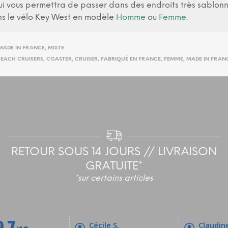
qui vous permettra de passer dans des endroits très sablon
ons le vélo Key West en modèle
Homme
ou
Femme
.
MADE IN FRANCE
,
MIXTE
EACH CRUISERS
,
COASTER
,
CRUISER
,
FABRIQUÉ EN FRANCE
,
FEMME
,
MADE IN FRAN
RETOUR SOUS 14 JOURS // LIVRAISON
GRATUITE*
*sur certains articles