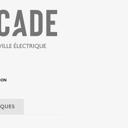
SON
IQUES