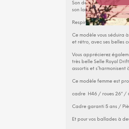
Son design soigné permet 
son large guidon.
Respirez à fond et à pro
Ce modèle vous séduira à l
et rétro, avec ses belles 
Vous apprécierez égaleme
très belle Selle Royal Dri
assortis et s’harmonisent 
Ce modèle femme est prop
cadre H46 / roues 26″ / 6 
Cadre garanti 5 ans / Piè
Et pour vos ballades à de