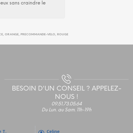
neux sans craindre le
CE
,
ORANGE
,
PRECOMMANDE-VELO
,
ROUGE
BESOIN D'UN CONSEIL ? APPELEZ-
NOUS !
09.51.73.05.64
Du Lun. au Sam. 11h-19h