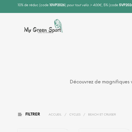
10% de réduc (code
10VP2026
)
pour tout vélo > 400€
, 5% (code
5VP202
Découvrez de magnifiques v
FILTRER
ACCUEIL
/
CYCLES
/
BEACH ET CRUISER