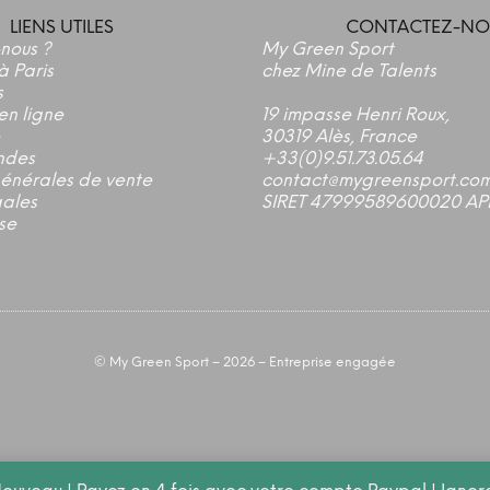
LIENS UTILES
CONTACTEZ-NO
nous ?
My Green Sport
à Paris
chez Mine de Talents
s
en ligne
19 impasse Henri Roux,
30319 Alès, France
ndes
+33(0)9.51.73.05.64
générales de vente
contact@mygreensport.co
gales
SIRET 47999589600020 AP
se
©
My Green Sport
– 2026 – Entreprise engagée