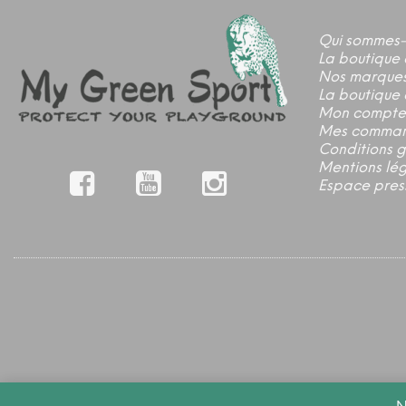
Qui sommes-
La boutique 
Nos marque
La boutique 
Mon compte
Mes comma
Conditions 
Mentions lé
Espace pres