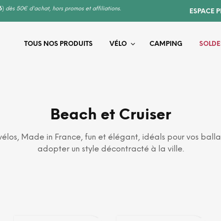
6
)
dès 50€ d'achat, hors promos et affiliations.
ESPACE 
TOUS NOS PRODUITS
VÉLO
CAMPING
SOLDE
Beach et Cruiser
élos, Made in France, fun et élégant, idéals pour vos ball
adopter un style décontracté à la ville.