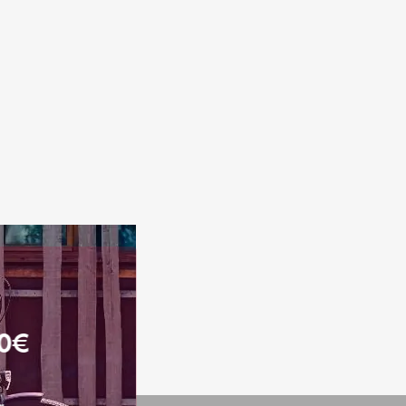
N
I
E
R
E
S
T
V
I
D
E
.
00€