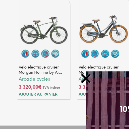
Vélo électrique cruiser
Vélo électrique cruiser
Morgan Homme by Ar…
Morgan mixte by Ar…
Arcade cycles
Arcade cycles
3 320,00
€
3 320,00
€
TVA incluse
TVA incluse
AJOUTER AU PANIER
AJOUTER AU PANIER
10