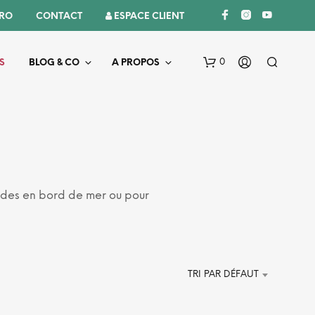
PRO
CONTACT
 ESPACE CLIENT
0
S
BLOG & CO
A PROPOS
ades en bord de mer ou pour
V
O
T
R
TRI PAR DÉFAUT
E
P
A