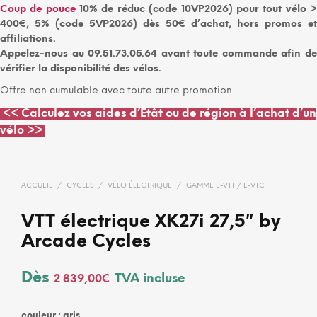
Coup de pouce
10% de réduc (code 10VP2026) pour tout vélo 
400€, 5% (code 5VP2026) dès 50€ d’achat, hors promos et
affiliations.
Appelez-nous au 09.51.73.05.64 avant toute commande afin de
vérifier la disponibilité des vélos.
Offre non cumulable avec toute autre promotion.
<<
Calculez vos aides d’Etât ou de région à l’achat d’un
vélo >>
ACCUEIL
/
CYCLES
/
VÉLO ÉLECTRIQUE
/
GAMME E-VTT / E-VTC
VTT électrique XK27i 27,5″ by
Arcade Cycles
Dès
TVA incluse
2 839,00
€
couleur
: gris