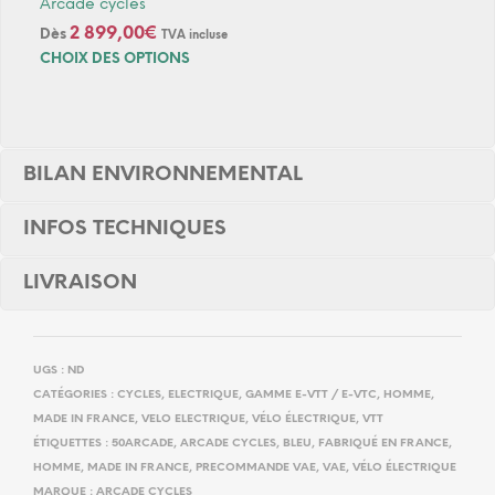
Arcade cycles
2 899,00
€
Dès
TVA incluse
Ce
CHOIX DES OPTIONS
produ
a
plusi
varia
BILAN ENVIRONNEMENTAL
Les
optio
peuv
INFOS TECHNIQUES
être
chois
LIVRAISON
sur
la
page
du
UGS :
ND
produ
CATÉGORIES :
CYCLES
,
ELECTRIQUE
,
GAMME E-VTT / E-VTC
,
HOMME
,
MADE IN FRANCE
,
VELO ELECTRIQUE
,
VÉLO ÉLECTRIQUE
,
VTT
ÉTIQUETTES :
50ARCADE
,
ARCADE CYCLES
,
BLEU
,
FABRIQUÉ EN FRANCE
,
HOMME
,
MADE IN FRANCE
,
PRECOMMANDE VAE
,
VAE
,
VÉLO ÉLECTRIQUE
MARQUE :
ARCADE CYCLES