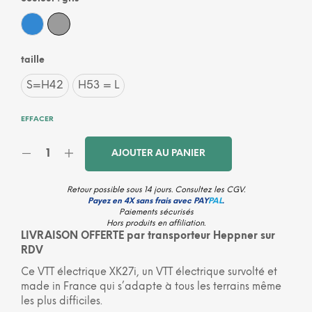
Bleu
Gris
taille
S=H42
H53 = L
EFFACER
AJOUTER AU PANIER
Retour possible sous 14 jours. Consultez les
CGV
.
Payez en 4X sans frais avec PAY
PAL
.
Paiements sécurisés
Hors produits en affiliation.
LIVRAISON OFFERTE par transporteur Heppner sur
RDV
Ce VTT électrique XK27i, un VTT électrique survolté et
made in France qui s’adapte à tous les terrains même
les plus difficiles.