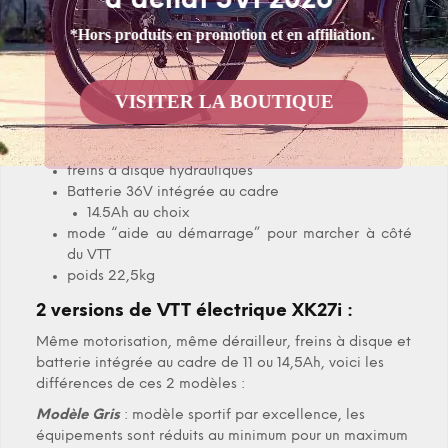
d'achat 5VP2026*
France :
*Hors produits en promotion et en affiliation.
Compteur digital renforcé noir, 5 modes
Couleur Gris ou Bleu Police et peinture poudré
qualité automobile
VISITER LA BOUTIQUE
8 vitesses Shimano Altus
cadre aluminium 6061
fourche télescopique
freins à disque hydrauliques
Batterie 36V intégrée au cadre
14.5Ah au choix
mode “aide au démarrage” pour marcher à côté
du VTT
poids 22,5kg
2 versions de VTT électrique XK27i :
Même motorisation, même dérailleur, freins à disque et
batterie intégrée au cadre de 11 ou 14,5Ah, voici les
différences de ces 2 modèles :
Modèle Gris
: modèle sportif par excellence, les
équipements sont réduits au minimum pour un maximum