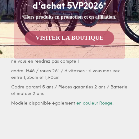
d'achat 5VP2026*
9Ah pour une autonomie de 60kms
11Ah pour une autonomie de 80kms
*Hors produits en promotion et en affiliation.
14,5Ah pour une autonomie de 120kms
L’autonomie donnée est une moyenne et dépend des
VISITER LA BOUTIQUE
conditions d’utilisation et de la puissance.
Le vélo électrique est plus lourd qu’un vélo “normal”
mais l’aide apportée par le moteur est telle que vous
ne vous en rendrez pas compte !
cadre H46 / roues 26″ / 6 vitesses : si vous mesurez
entre 1,55cm et 1,90cm
Cadre garanti 5 ans / Pièces garanties 2 ans / Batterie
et moteur 2 ans
Modèle disponible également
en couleur Rouge
.