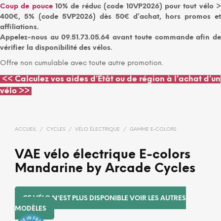
Coup de pouce
10% de réduc (code 10VP2026) pour tout vélo 
400€, 5% (code 5VP2026) dès 50€ d’achat, hors promos et
affiliations.
Appelez-nous au 09.51.73.05.64 avant toute commande afin de
vérifier la disponibilité des vélos.
Offre non cumulable avec toute autre promotion.
<<
Calculez vos aides d’Etât ou de région à l’achat d’un
vélo >>
ACCUEIL
/
CYCLES
/
VÉLO ÉLECTRIQUE
/
GAMME E-COLORS
VAE vélo électrique E-colors
Mandarine by Arcade Cycles
CE VÉLO N'EST PLUS DISPONIBLE VOIR LES AUTRES
MODÈLES