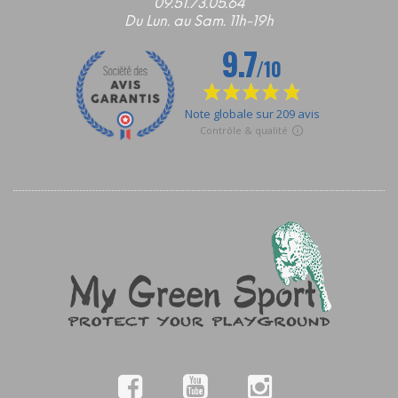
09.51.73.05.64
Du Lun. au Sam. 11h-19h