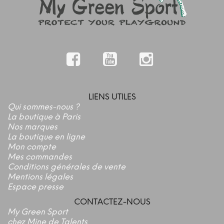
LIENS UTILES
Qui sommes-nous ?
La boutique à Paris
Nos marques
La boutique en ligne
Mon compte
Mes commandes
Conditions générales de vente
Mentions légales
Espace presse
CONTACTEZ-NOUS
My Green Sport
chez Mine de Talents