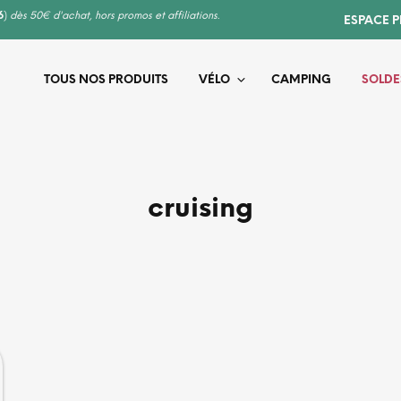
6
)
dès 50€ d'achat, hors promos et affiliations.
ESPACE 
TOUS NOS PRODUITS
VÉLO
CAMPING
SOLDE
cruising