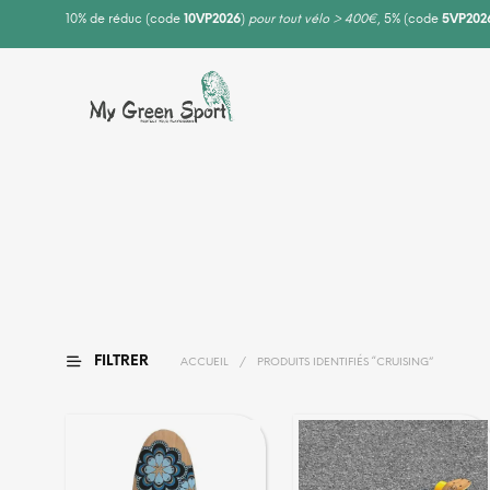
10% de réduc (code
10VP2026
)
pour tout vélo > 400€
, 5% (code
5VP202
FILTRER
ACCUEIL
/
PRODUITS IDENTIFIÉS “CRUISING”