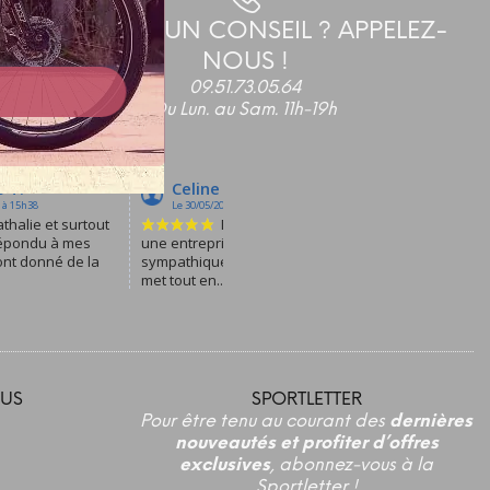
BESOIN D'UN CONSEIL ? APPELEZ-
NOUS !
09.51.73.05.64
Du Lun. au Sam. 11h-19h
US
SPORTLETTER
Pour être tenu au courant des
dernières
nouveautés et profiter d’offres
exclusives
, abonnez-vous à la
Sportletter !