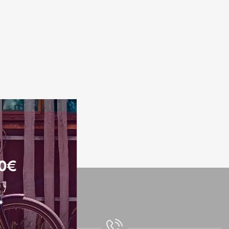
N
I
E
R
E
S
T
V
I
D
E
.
00€
*