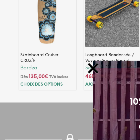
Skateboard Cruiser
Longboard Randonnée /
CRUZ’R
Voyage Space Rocket
Bordza
Seven suns
135,00
€
465,00
€
Dès
TVA incluse
TVA incluse
Ce
CHOIX DES OPTIONS
AJOUTER AU PANIER
produit
a
10
plusieurs
variations.
Les
options
peuvent