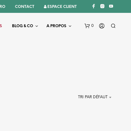
PRO
CONTACT
 ESPACE CLIENT
0
S
BLOG & CO
A PROPOS
V
TRI PAR DÉFAUT
O
T
R
E
P
A