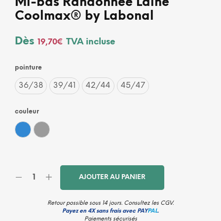
Mi-bas Randonnée Laine
Coolmax® by Labonal
Dès
TVA incluse
19,70
€
pointure
36/38
39/41
42/44
45/47
couleur
Bleu
Gris
AJOUTER AU PANIER
Retour possible sous 14 jours. Consultez les
CGV
.
Payez en 4X sans frais avec PAY
PAL
.
Paiements sécurisés