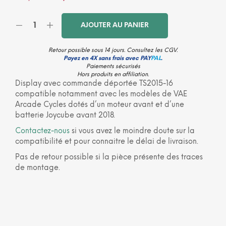
prix
prix
AJOUTER AU PANIER
initial
actuel
était :
est :
Retour possible sous 14 jours. Consultez les
CGV
.
Payez en 4X sans frais avec PAY
PAL
.
158,90€.
135,90€.
Paiements sécurisés
Hors produits en affiliation.
Display avec commande déportée TS2015-16
compatible notamment avec les modèles de VAE
Arcade Cycles dotés d’un moteur avant et d’une
batterie Joycube avant 2018.
Contactez-nous
si vous avez le moindre doute sur la
compatibilité et pour connaitre le délai de livraison.
Pas de retour possible si la pièce présente des traces
de montage.