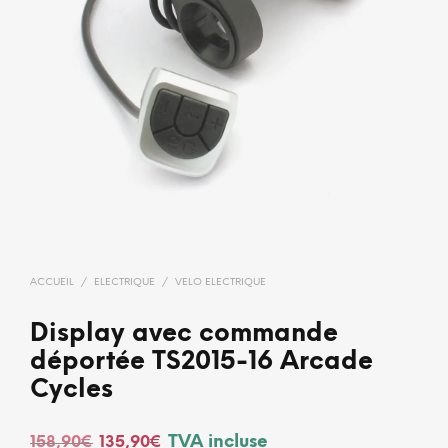
ACCUEIL
/
ELECTRIQUE
/
VELO ELECTRIQUE
Display avec commande
déportée TS2015-16 Arcade
Cycles
Le
Le
TVA incluse
158,90
€
135,90
€