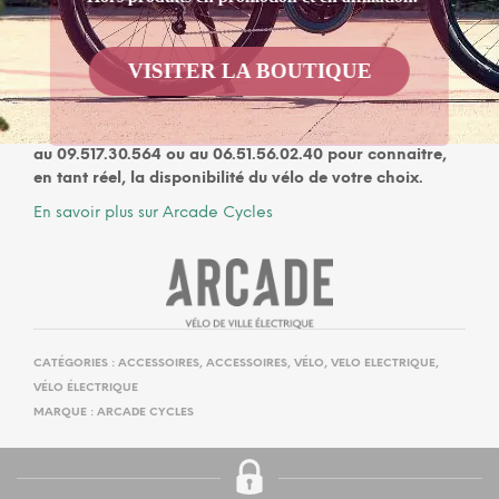
My Green Sport vous propose une sélection de cycles,
VTT, Cruiser, ou vélo de rando pour que votre monture
VISITER LA BOUTIQUE
soit toujours à la hauteur de votre passion !
Vous ne trouvez pas le vélo Arcade Cycles que vous
cherchez ?
Contactez-nous
par mail ou appelez-nous
au 09.517.30.564 ou au 06.51.56.02.40 pour connaitre,
en tant réel, la disponibilité du vélo de votre choix.
En savoir plus sur Arcade Cycles
CATÉGORIES :
ACCESSOIRES
,
ACCESSOIRES
,
VÉLO
,
VELO ELECTRIQUE
,
VÉLO ÉLECTRIQUE
MARQUE :
ARCADE CYCLES