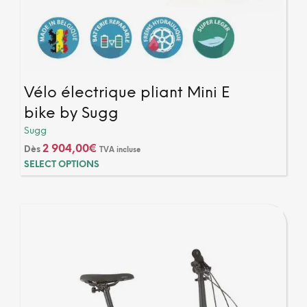
Vélo électrique pliant Mini E
bike by Sugg
Sugg
2 904,00
€
Dès
TVA incluse
Ce
SELECT OPTIONS
produ
a
plusi
varia
Les
optio
peuv
être
chois