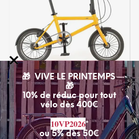
sur
la
page
du
produ
🎁 VIVE LE PRINTEMPS
🎁
10% de réduc pour tout
vélo dès 400€
Vélo pliant Mini bike by Sugg
Sugg
10VP2026
*
1 499,00
€
TVA incluse
ou 5% dès 50€
SELECT OPTIONS