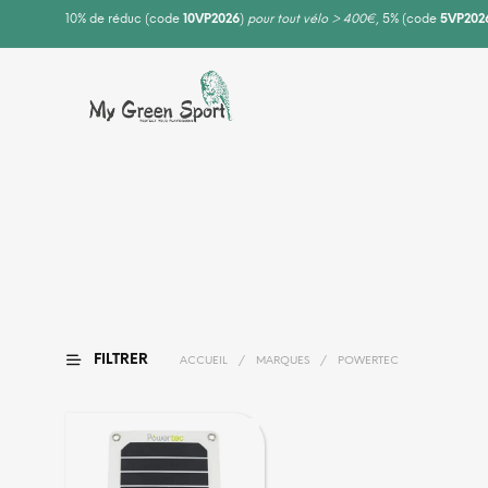
10% de réduc (code
10VP2026
)
pour tout vélo > 400€
, 5% (code
5VP202
FILTRER
ACCUEIL
/
MARQUES
/
POWERTEC