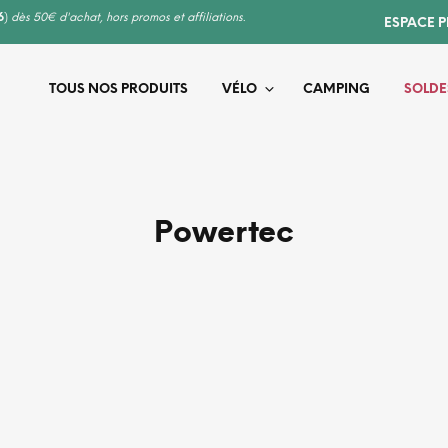
6
)
dès 50€ d'achat, hors promos et affiliations.
ESPACE 
TOUS NOS PRODUITS
VÉLO
CAMPING
SOLDE
Powertec