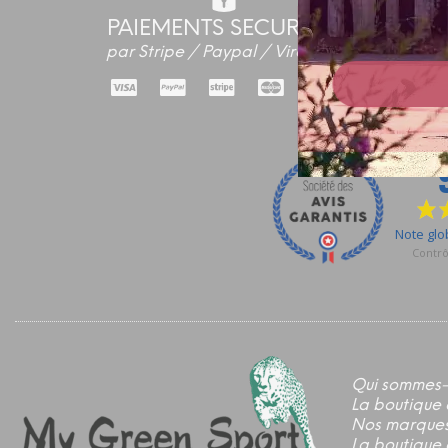
PAIEMENTS SECURISES
par Stripe / Paypal / Virement
Qui sommes-
La boutique 
Nos marque
La boutique 