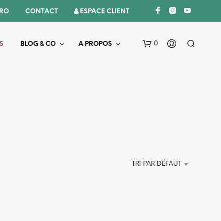
PRO
CONTACT
 ESPACE CLIENT
0
S
BLOG & CO
A PROPOS
V
TRI PAR DÉFAUT
O
T
R
E
P
A