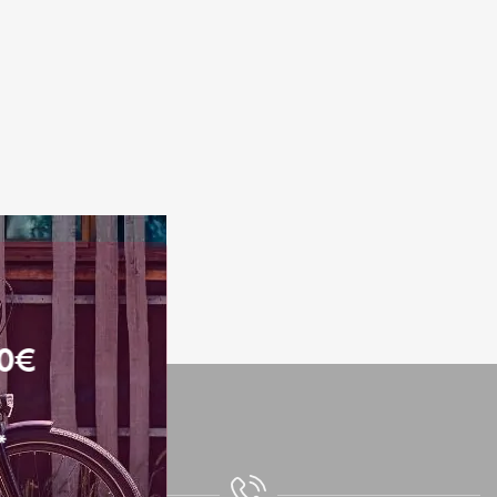
N
I
E
R
E
S
T
V
I
D
E
.
00€
*