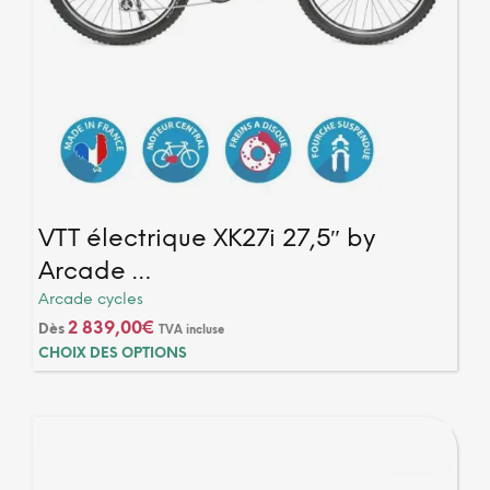
5 avis
VTT électrique XK27i 27,5″ by
Arcade …
Arcade cycles
2 839,00
€
Dès
TVA incluse
Ce
CHOIX DES OPTIONS
produ
a
plusi
varia
Les