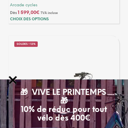
Arcade cycles
1 599,00
€
Dès
TVA incluse
Ce
CHOIX DES OPTIONS
produ
a
plusi
varia
SOLDES ! 12%
Les
optio
peuv
être
chois
sur
la
🎁 VIVE LE PRINTEMPS
page
du
🎁
produ
10% de réduc pour tout
vélo dès 400€