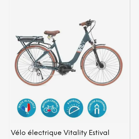
peuv
être
chois
sur
la
page
du
produ
Vélo électrique Vitality Estival