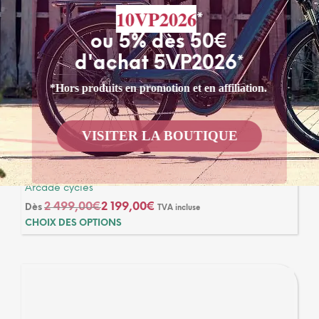
10VP2026
*
ou 5% dès 50€
d'achat 5VP2026*
*Hors produits en promotion et en affiliation.
Vélo électrique Vitality Classic
VISITER LA BOUTIQUE
by Arcade…
Arcade cycles
2 499,00
€
2 199,00
€
Dès
TVA incluse
Ce
CHOIX DES OPTIONS
produ
a
plusi
varia
Les
optio