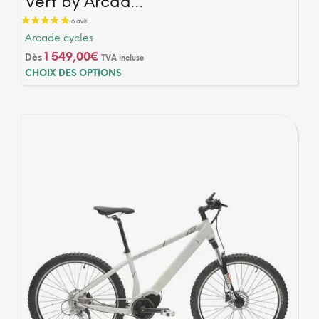
Vert by Arcad…
Arcade cycles
1 549,00
€
Dès
TVA incluse
Ce
CHOIX DES OPTIONS
produ
a
plusi
varia
Les
optio
peuv
être
chois
sur
la
page
du
produ