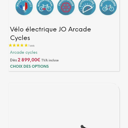
Vélo électrique JO Arcade
Cycles
Arcade cycles
2 899,00
€
Dès
TVA incluse
Ce
CHOIX DES OPTIONS
produ
a
plusi
varia
Les
optio
peuv
être
chois
sur