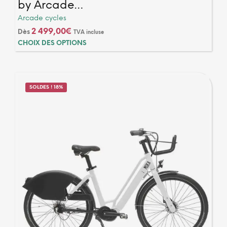
by Arcade…
Arcade cycles
2 499,00
€
Dès
TVA incluse
Ce
CHOIX DES OPTIONS
produ
a
plusi
varia
SOLDES ! 18%
Les
optio
peuv
être
chois
sur
la
page
du
produ