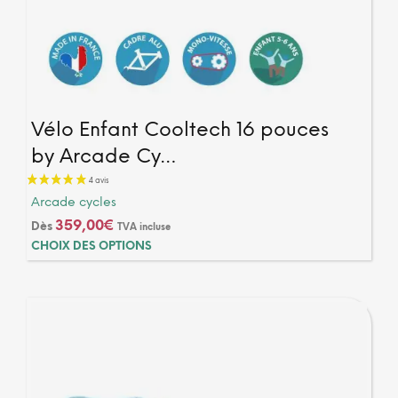
Vélo Enfant Cooltech 16 pouces
by Arcade Cy…
Arcade cycles
359,00
€
Dès
TVA incluse
Ce
CHOIX DES OPTIONS
produ
a
plusi
varia
Les
optio
peuv
être