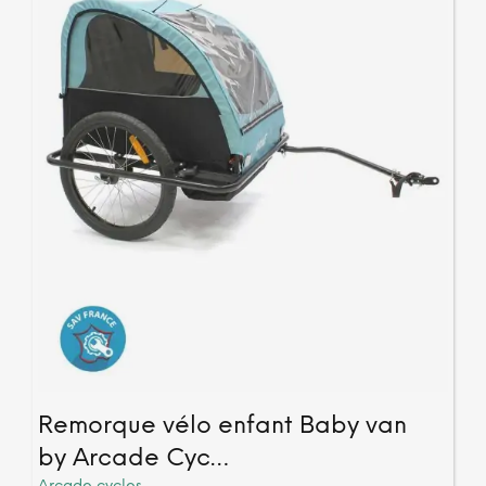
chois
sur
la
page
du
produ
Remorque vélo enfant Baby van
by Arcade Cyc…