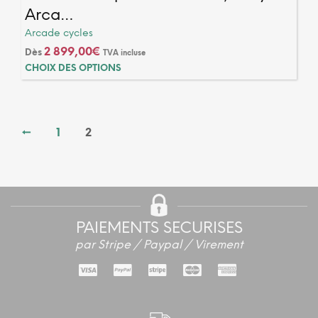
Arca…
Arcade cycles
2 899,00
€
Dès
TVA incluse
Ce
CHOIX DES OPTIONS
produ
a
plusi
varia
←
1
2
Les
optio
peuv
2 avis
être
chois
sur
PAIEMENTS SECURISES
la
par Stripe / Paypal / Virement
page
du
produ