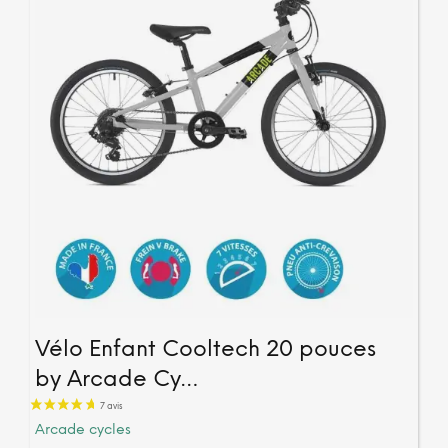
la
page
du
produ
Vélo Enfant Cooltech 20 pouces
by Arcade Cy…
Arcade cycles