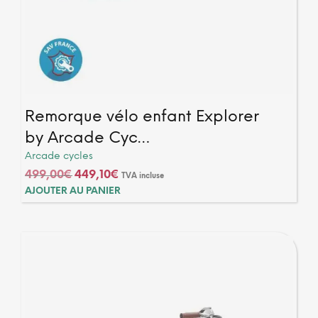
Remorque vélo enfant Explorer
by Arcade Cyc…
Arcade cycles
Le
Le
499,00
€
449,10
€
TVA incluse
prix
prix
AJOUTER AU PANIER
initial
actuel
était :
est :
499,00€.
449,10€.