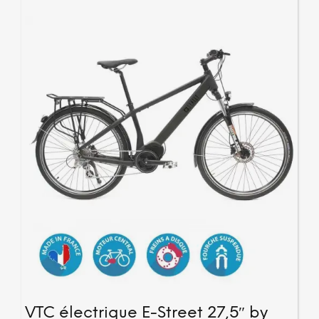
optio
peuv
être
chois
sur
la
page
du
produ
VTC électrique E-Street 27,5″ by