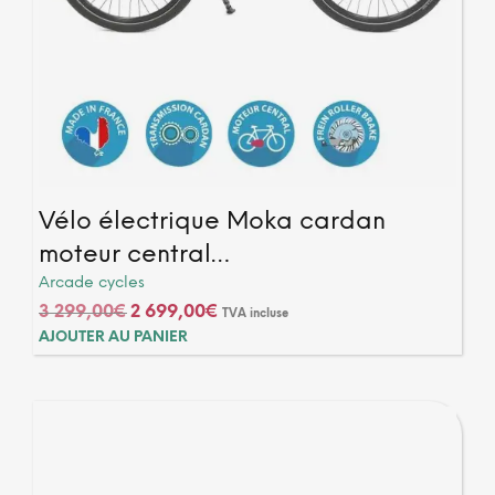
Vélo électrique Moka cardan
moteur central…
Arcade cycles
Le
Le
3 299,00
€
2 699,00
€
TVA incluse
prix
prix
AJOUTER AU PANIER
initial
actuel
était :
est :
3
2
299,00€.
699,00€.