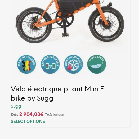
produ
Vélo électrique pliant Mini E
bike by Sugg
Sugg
2 904,00
€
Dès
TVA incluse
Ce
SELECT OPTIONS
produ
a