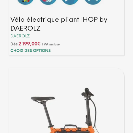
Vélo électrique pliant IHOP by
DAEROLZ
DAEROLZ
2 199,00
€
Dès
TVA incluse
Ce
CHOIX DES OPTIONS
produ
a
plusi
varia
Les
optio
peuv
être
chois
sur
la
page
du