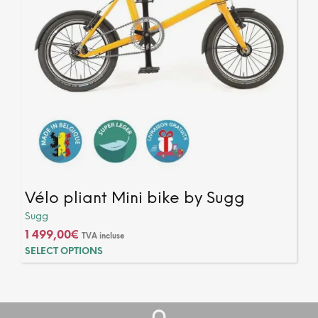
produ
Vélo pliant Mini bike by Sugg
Sugg
1 499,00
€
TVA incluse
SELECT OPTIONS