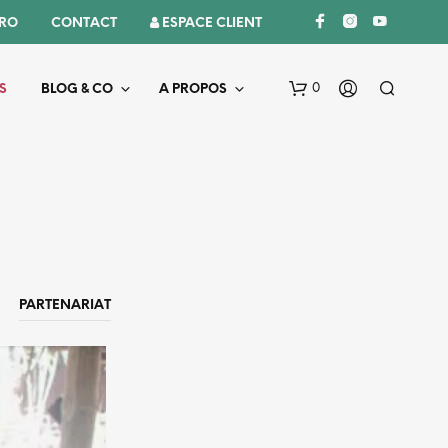
PRO
CONTACT
 ESPACE CLIENT
0
S
BLOG & CO
A PROPOS
PARTENARIAT
V
O
T
R
E
P
A