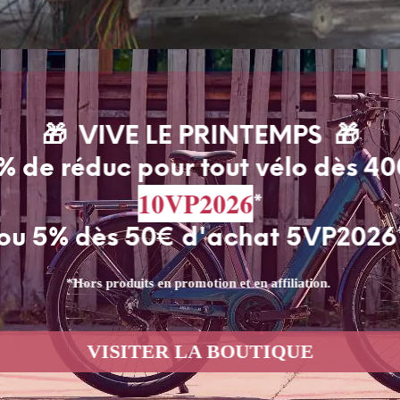
🎁 VIVE LE PRINTEMPS 🎁
% de réduc pour tout vélo dès 4
10VP2026
*
 : Circuit de Ho chi Minh à la Baie D’H
ou 5% dès 50€ d'achat 5VP2026
Ho chi Minh à la Baie D'Halong Vous souhaitez partir en vac
*Hors produits en promotion et en affiliation.
VISITER LA BOUTIQUE