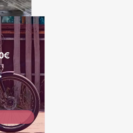
00€
along
*
ances au [...]