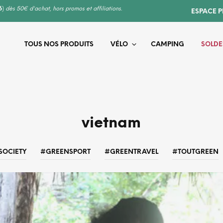
6
)
dès 50€ d'achat, hors promos et affiliations.
ESPACE 
TOUS NOS PRODUITS
VÉLO
CAMPING
SOLDE
vietnam
SOCIETY
#GREENSPORT
#GREENTRAVEL
#TOUTGREEN