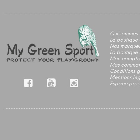
Qui sommes-
La boutique 
Nos marque
La boutique 
Mon compte
Mes comma
Conditions 
Mentions lé
Espace pres