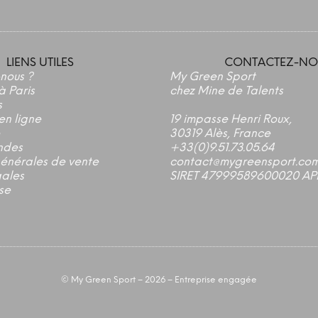
LIENS UTILES
CONTACTEZ-NO
nous ?
My Green Sport
à Paris
chez Mine de Talents
s
en ligne
19 impasse Henri Roux,
30319 Alès, France
ndes
+33(0)9.51.73.05.64
générales de vente
contact@mygreensport.co
gales
SIRET 47999589600020 AP
se
©
My Green Sport
– 2026 – Entreprise engagée