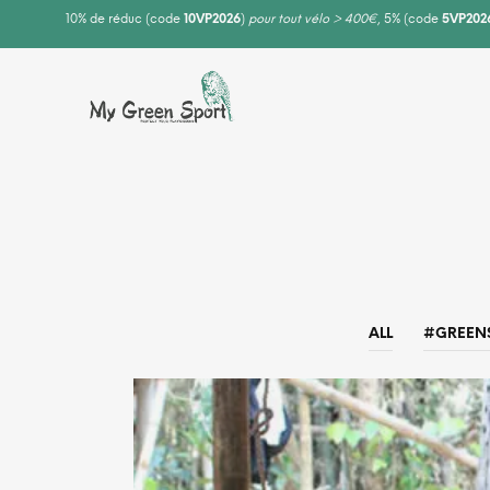
10% de réduc (code
10VP2026
)
pour tout vélo > 400€
, 5% (code
5VP202
ALL
#GREEN