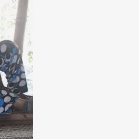
N
I
E
R
E
S
T
V
I
D
E
.