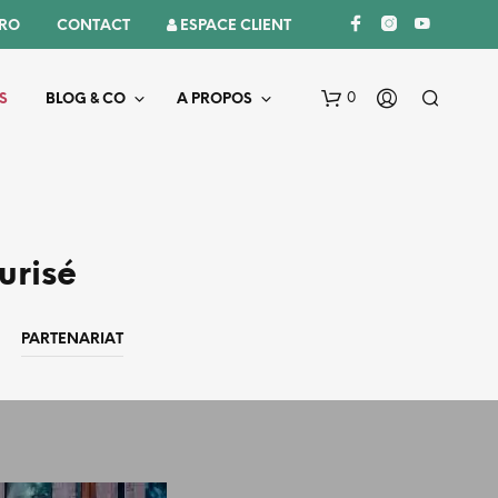
PRO
CONTACT
 ESPACE CLIENT
0
S
BLOG & CO
A PROPOS
urisé
PARTENARIAT
V
O
T
R
E
P
A