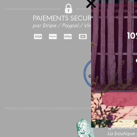
PAIEMENTS SECURISES
par Stripe / Paypal / Virement
10
Qui sommes-
La boutique 