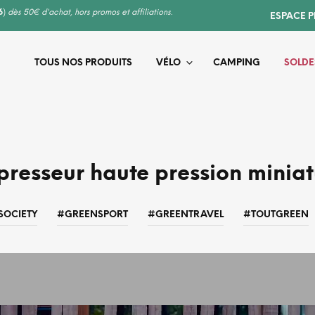
6
)
dès 50€ d'achat, hors promos et affiliations.
ESPACE 
TOUS NOS PRODUITS
VÉLO
CAMPING
SOLDE
resseur haute pression miniat
SOCIETY
#GREENSPORT
#GREENTRAVEL
#TOUTGREEN