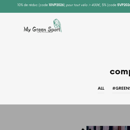
10% de réduc (code
10VP2026
)
pour tout vélo > 400€
, 5% (code
5VP202
comp
ALL
#GREEN