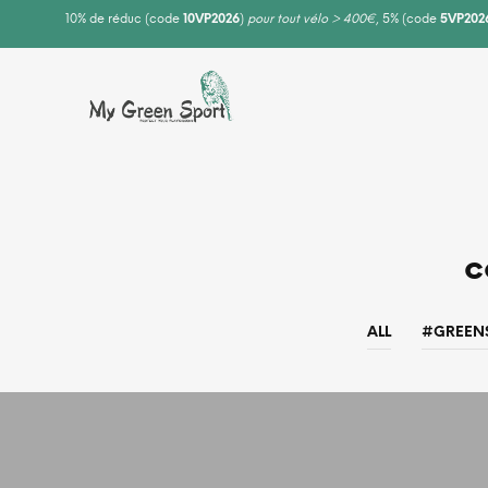
10% de réduc (code
10VP2026
)
pour tout vélo > 400€
, 5% (code
5VP202
c
ALL
#GREEN