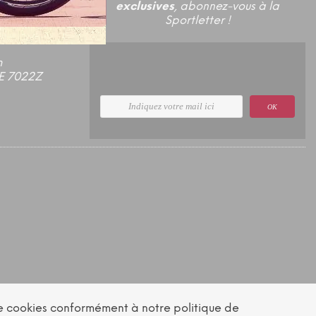
exclusives
, abonnez-vous à la
Sportletter !
m
E 7022Z
OK
n de cookies conformément à notre politique de