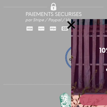
PAIEMENTS SECURISES
par Stripe / Paypal / Virement
10
Qui sommes-
La boutique 