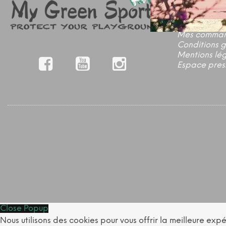
Nos marque
La boutique 
Mon compte
Mes comma
Conditions 
Mentions lé
Espace pres
Close Popup
Nous utilisons des cookies pour vous offrir la meilleure ex