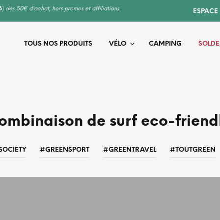
6
)
dès 50€ d'achat, hors promos et affiliations.
ESPACE
TOUS NOS PRODUITS
VÉLO
CAMPING
SOLDE
ombinaison de surf eco-friend
SOCIETY
#GREENSPORT
#GREENTRAVEL
#TOUTGREEN