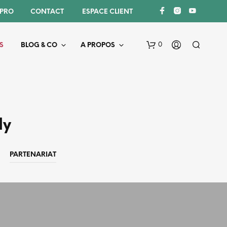
 PRO
CONTACT
 ESPACE CLIENT
0
S
BLOG & CO
A PROPOS
ly
PARTENARIAT
V
O
T
R
E
P
A