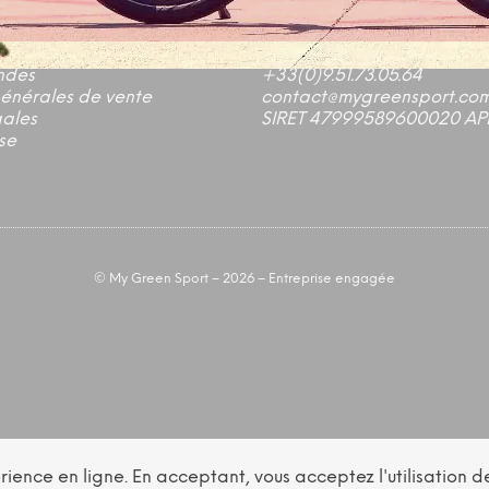
s
en ligne
19 impasse Henri Roux,
30319 Alès, France
ndes
+33(0)9.51.73.05.64
générales de vente
contact@mygreensport.co
gales
SIRET 47999589600020 AP
se
©
My Green Sport
– 2026 – Entreprise engagée
périence en ligne. En acceptant, vous acceptez l'utilisatio