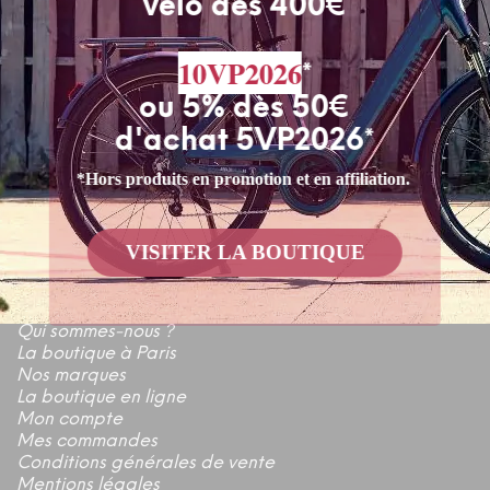
vélo dès 400€
10VP2026
*
ou 5% dès 50€
d'achat 5VP2026*
*Hors produits en promotion et en affiliation.
VISITER LA BOUTIQUE
LIENS UTILES
Qui sommes-nous ?
La boutique à Paris
Nos marques
La boutique en ligne
Mon compte
Mes commandes
Conditions générales de vente
Mentions légales