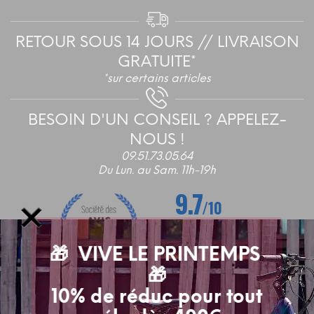
RETOUR SOUS 14 JOURS // LIVRAISON
GRATUITE*
*sur certains articles
BESOIN D'UN CONSEIL ? APPELEZ-
NOUS !
09.51.73.05.64
Du Lun. au Sam. 11h-19h
🎁 VIVE LE PRINTEMPS
🎁
10% de réduc pour tout