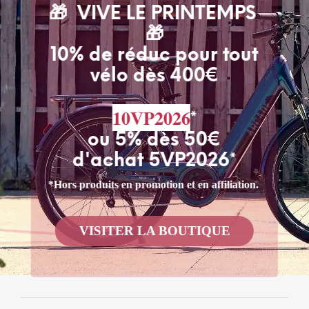
la
trousse Kånken
de
Fjällräven
est recyclé et le coton
🎁 VIVE LE PRINTEMPS
est biologique
🎁
Caractéristiques
10% de réduc pour tout
de trousse Kånken de la marque
vélo dès 400€
Fjällräven
Compartiment principal avec fermeture à glissière.
10VP2026
*
Étiquette pour le nom à l’intérieur.
ou 5% dès 50€
Adapté aux stylos jusqu’à 18 cm de long.
d'achat 5VP2026*
Dimensions : 7,5 x 18 x 2,5 cm
*Hors produits en promotion et en affiliation.
Poids : 50 g
Les autres modèles de trousse
VISITER LA BOUTIQUE
Fjällräven
[content-egg module=Amazon template=list]