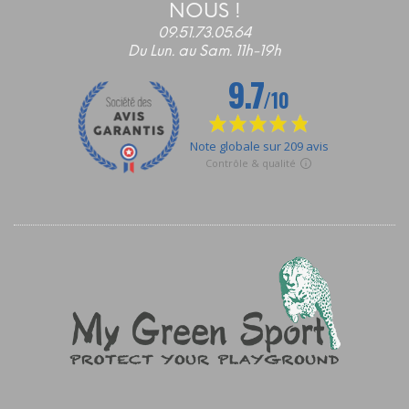
NOUS !
09.51.73.05.64
Du Lun. au Sam. 11h-19h