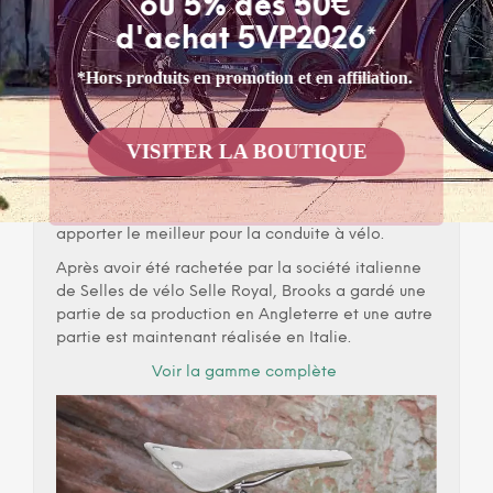
ou 5% dès 50€
Rails en acier inoxydable.
d'achat 5VP2026*
Voir les autres modèles réalisés en Cambium
*Hors produits en promotion et en affiliation.
Selle de vélo éco-responsable, vegan et fabriquée
en Italie
Brooks England est un fabricant d’accessoire
VISITER LA BOUTIQUE
pensé pour les cyclistes. La marque propose un
large choix de selles fabriquées à la main, de sac
de vélos, des casques, et accessoires afin de vous
apporter le meilleur pour la conduite à vélo.
Après avoir été rachetée par la société italienne
de Selles de vélo Selle Royal, Brooks a gardé une
partie de sa production en Angleterre et une autre
partie est maintenant réalisée en Italie.
Voir la gamme complète