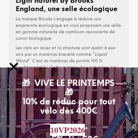
Light naturel by Brooks
England, une selle écologique
La marque Brooks s’engage à réduire son
empreinte écologique en vous proposant une selle
en gomme naturelle de cambium recouverte de
coton biologique.
Les rails en acier et la structure sont quant à eux
unis par un matériau breveté nommé “
Liquid
Wood
“. C’est un matériau de pointe 100 %
biodégradable. Cette matière bio-polymère est
réalisé à partir de matériaux recyclés 100 %
biodégradable.
🎁 VIVE LE PRINTEMPS
En plus de rouler propre et écolo vous optez pour
🎁
un produit plus léger qu’un alliage métallique
10% de réduc pour tout
classique.
vélo dès 400€
Selle C17 Cambium Organic Light naturel by
Brooks England : caractéristiques
10VP2026
*
Poids : 392g
Dimensions : 283 x 162 x 52mm