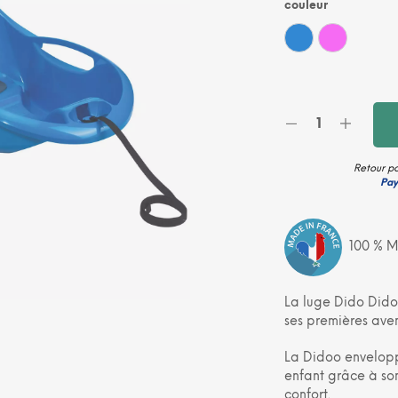
couleur
Bleu
Rose
Retour po
Pay
100 % M
La luge Dido Dido
ses premières aven
La Didoo envelopp
enfant grâce à so
confort.