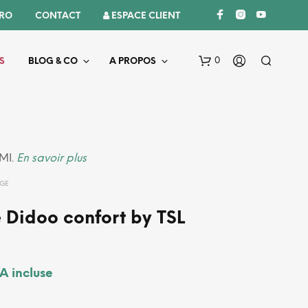
PRO
CONTACT
 ESPACE CLIENT
0
S
BLOG & CO
A PROPOS
AMI.
En savoir plus
UGE
 Didoo confort by TSL
V
O
T
R
A incluse
E
P
A