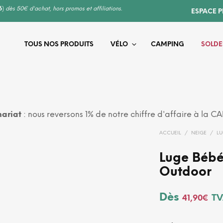
6
)
dès 50€ d'achat, hors promos et affiliations.
ESPACE 
TOUS NOS PRODUITS
VÉLO
CAMPING
SOLDE
ariat
: nous reversons 1% de notre chiffre d'affaire à la C
ACCUEIL
/
NEIGE
/
L
Luge Bébé
Outdoor
Dès
TV
41,90
€