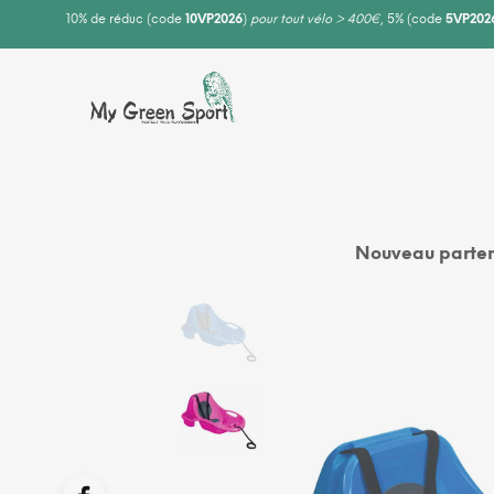
10% de réduc (code
10VP2026
)
pour tout vélo > 400€
, 5% (code
5VP202
Nouveau parten