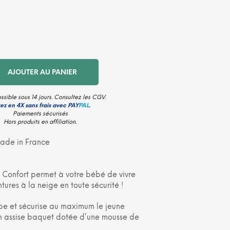
N
I
E
R
E
S
T
AJOUTER AU PANIER
V
I
D
ssible sous 14 jours. Consultez les
CGV
.
E
ez en 4X sans frais avec PAY
PAL
.
.
Paiements sécurisés
Hors produits en affiliation.
ade in France
 Confort permet à votre bébé de vivre
tures à la neige en toute sécurité !
e et sécurise au maximum le jeune
n assise baquet dotée d’une mousse de