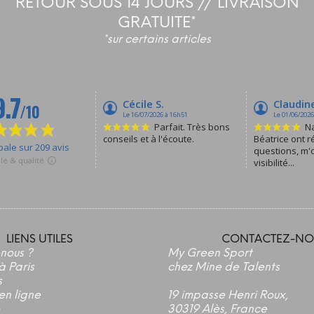
RETOUR SOUS 14 JOURS // LIVRAISON
GRATUITE*
*sur certains articles
LIENS UTILES
CONTACTEZ-NO
nous ?
My Green Sport
à Paris
chez Mine de Talents
s
en ligne
19 impasse Henri Roux,
30319 Alès, France