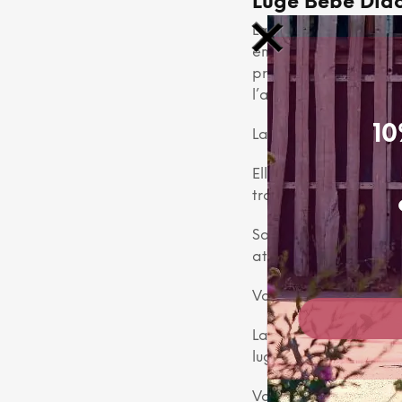
Luge Bébé Dido
La luge bébé Didoo 
engagements environne
produit irréprochabl
l’assemblage, le tout
10
La
Luge Didoo confor
Elle est dotée de co
traction.
Sa bonne assise baq
atténue les vibrations
Votre bébé découvre le
La luge est dotée d’u
luge parfaite pour déb
Votre enfant va vivre