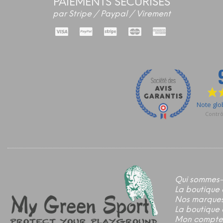
PAIEMENTS SECURISES
par Stripe / Paypal / Virement
Qui sommes-
La boutique 
Nos marque
La boutique 
Mon compte