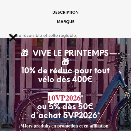
DESCRIPTION
MARQUE
Cadre réversible et selle réglable,
De 18 mois à 5 ans.
🎁 VIVE LE PRINTEMPS
Assise réglable de 28 à 46 cm.
🎁
Fabrication : matières recyclées, bois de bouleau et
d’eucalyptus issus de forêts gérées durablement.
10% de réduc pour tout
vélo dès 400€
Découvrez les autres draisiennes :
10VP2026
*
CATÉGORIES :
CYCLES
,
DRAISIENNE
,
ENFANT
ou 5% dès 50€
d'achat 5VP2026*
PAIEMENTS SECURISES
*Hors produits en promotion et en affiliation.