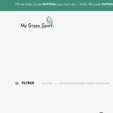
10% de réduc (code
10VP2026
)
pour tout vélo > 400€
, 5% (code
5VP202
FILTRER
ACCUEIL
/
PRODUITS IDENTIFIÉS “SPORT OUTDOOR”