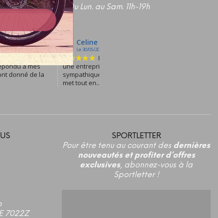
Du Lun. au Sam. 11h-19h
US
SPORTLETTER
Pour être tenu au courant des
dernières
nouveautés et profiter d’offres
exclusives
, abonnez-vous à la
Sportletter !
m
E 7022Z