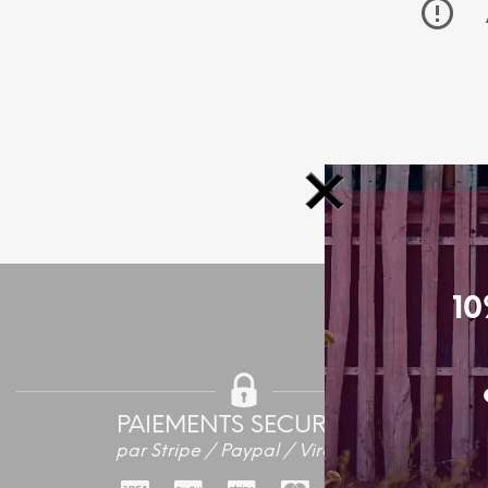
10
PAIEMENTS SECURISES
par Stripe / Paypal / Virement