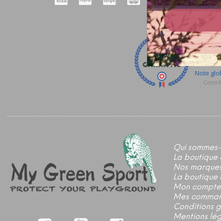
Qui sommes-
La boutique 
Nos marque
La boutique 
Mon compte
Mes comma
Conditions 
Mentions lé