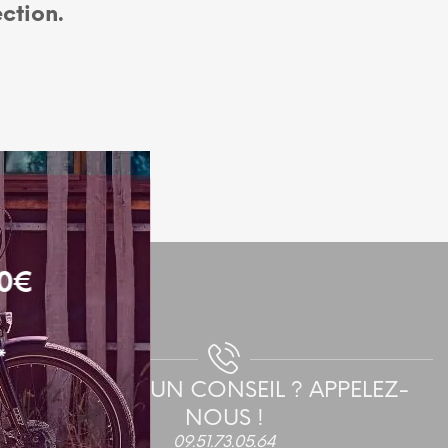
ction.
N
I
E
R
E
S
T
V
I
D
E
.
00€
*
BESOIN D'UN CONSEIL ? APPELEZ-
NOUS !
09.51.73.05.64