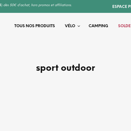
6
)
dès 50€ d'achat, hors promos et affiliations.
ESPACE 
TOUS NOS PRODUITS
VÉLO
CAMPING
SOLDE
sport outdoor