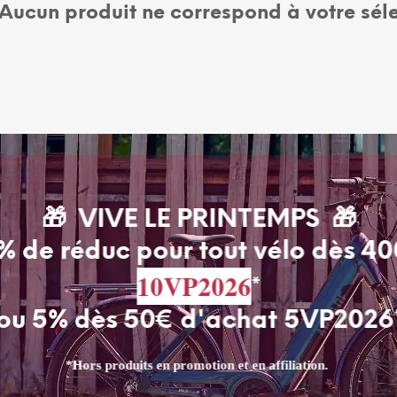
Aucun produit ne correspond à votre séle
🎁 VIVE LE PRINTEMPS 🎁
% de réduc pour tout vélo dès 4
10VP2026
*
ou 5% dès 50€ d'achat 5VP2026
RETOUR SOUS 14 JOURS // LIVRAISON
*Hors produits en promotion et en affiliation.
GRATUITE*
*sur certains articles