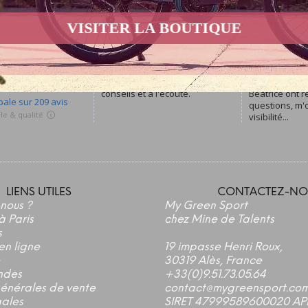
VISITER LA BOUTIQUE
LIENS UTILES
CONTACTEZ-NO
nous ?
My Green Sport
à Paris
chez Mine de Talents
s
en ligne
19 impasse Henri Roux,
30319 Alès, France
ndes
+33(0)9.51.73.05.64
générales de vente
contact@mygreensport.co
gales
SIRET 47999589600020 AP