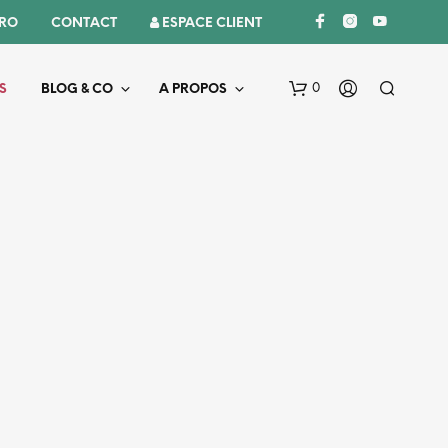
PRO
CONTACT
 ESPACE CLIENT
0
S
BLOG & CO
A PROPOS
V
O
T
R
E
P
A