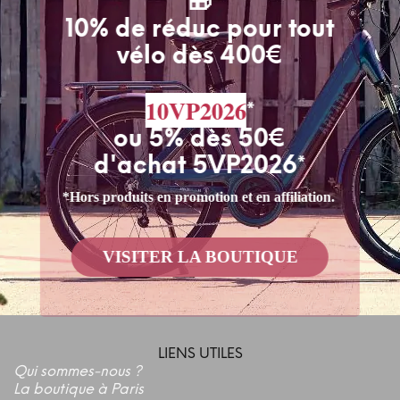
🎁
10% de réduc pour tout
vélo dès 400€
10VP2026
*
ou 5% dès 50€
d'achat 5VP2026*
*Hors produits en promotion et en affiliation.
VISITER LA BOUTIQUE
LIENS UTILES
Qui sommes-nous ?
La boutique à Paris