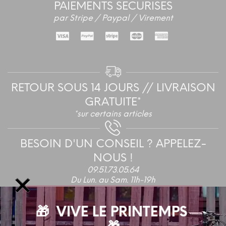
PAIEMENTS SECURISES
par Stripe / Paypal / Virement
RETOUR SOUS 14 JOURS // LIVRAISON
GRATUITE*
*sur certains articles
BESOIN D'UN CONSEIL ? APPELEZ-
NOUS !
09.51.73.05.64
Du Lun. au Sam. 11h-19h
🎁 VIVE LE PRINTEMPS