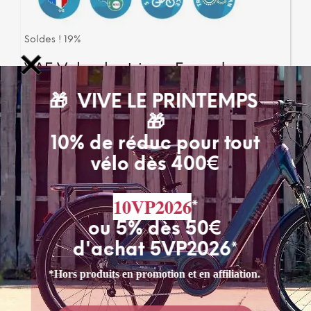
Soldes ! 19%
VAE Velo electrique E-cardan
Nexus by Arcade…
🎁 VIVE LE PRINTEMPS
🎁
Arcade cycles
10% de réduc pour tout
2 589,00
€
2 089,00
€
Dès
TVA incluse
Ce
CHOIX DES OPTIONS
vélo dès 400€
produ
a
10VP2026
plusi
*
varia
ou 5% dès 50€
Les
d'achat 5VP2026*
optio
PAIEMENTS SECURISES
peuv
par Stripe / Paypal / Virement
*Hors produits en promotion et en affiliation.
être
chois
sur