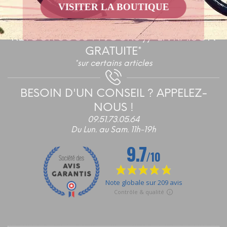
VISITER LA BOUTIQUE
la
page
du
RETOUR SOUS 14 JOURS // LIVRAISON
produ
GRATUITE*
*sur certains articles
BESOIN D'UN CONSEIL ? APPELEZ-
NOUS !
09.51.73.05.64
Du Lun. au Sam. 11h-19h