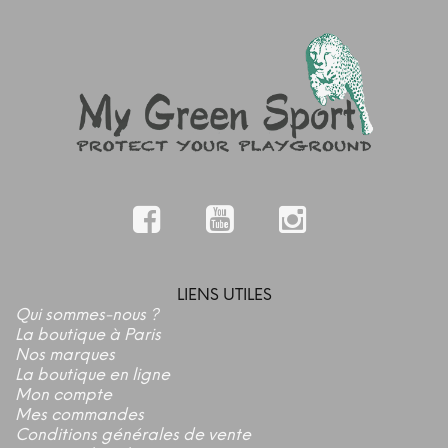
9 avis
LIENS UTILES
Qui sommes-nous ?
La boutique à Paris
Nos marques
La boutique en ligne
Mon compte
Mes commandes
Conditions générales de vente