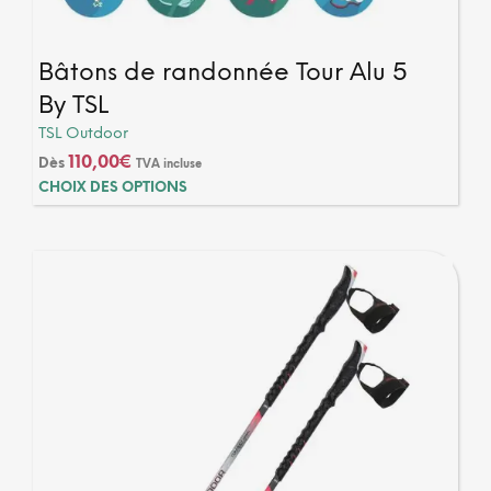
Bâtons de randonnée Tour Alu 5
By TSL
TSL Outdoor
110,00
€
Dès
TVA incluse
Ce
CHOIX DES OPTIONS
produ
a
plusi
varia
Les
optio
peuv
être
chois
sur
la
page
du