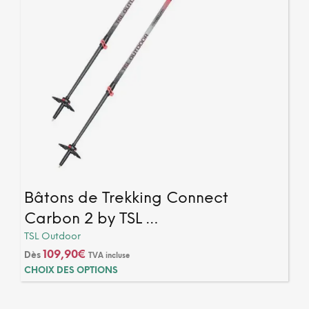
produ
Bâtons de Trekking Connect
Carbon 2 by TSL …
TSL Outdoor
109,90
€
Dès
TVA incluse
Ce
CHOIX DES OPTIONS
produ
a