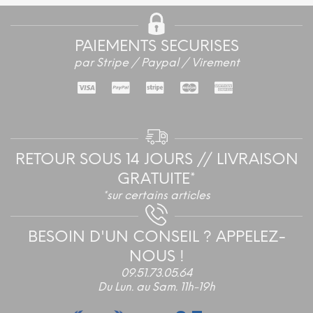
varia
Les
optio
PAIEMENTS SECURISES
peuv
par Stripe / Paypal / Virement
être
chois
sur
la
page
du
RETOUR SOUS 14 JOURS // LIVRAISON
produ
GRATUITE*
*sur certains articles
BESOIN D'UN CONSEIL ? APPELEZ-
NOUS !
09.51.73.05.64
Du Lun. au Sam. 11h-19h