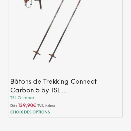
produ
Bâtons de Trekking Connect
Carbon 5 by TSL …
TSL Outdoor
139,90
€
Dès
TVA incluse
Ce
CHOIX DES OPTIONS
produ
a
plusi